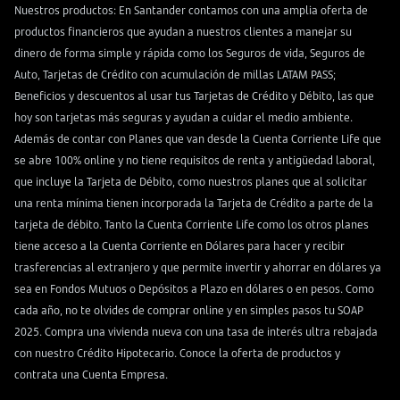
Nuestros productos: En Santander contamos con una amplia oferta de
productos financieros que ayudan a nuestros clientes a manejar su
dinero de forma simple y rápida como los
Seguros de vida
,
Seguros de
Auto
,
Tarjetas de Crédito
con acumulación de millas LATAM PASS;
Beneficios y descuentos al usar tus Tarjetas de Crédito y Débito, las que
hoy son tarjetas más seguras y ayudan a cuidar el medio ambiente.
Además de contar con
Planes
que van desde la
Cuenta Corriente Life
que
se abre 100% online y no tiene requisitos de renta y antigüedad laboral,
que incluye la Tarjeta de Débito, como nuestros planes que al solicitar
una renta mínima tienen incorporada la
Tarjeta de Crédito
a parte de la
tarjeta de débito. Tanto la
Cuenta Corriente Life
como los otros planes
tiene acceso a la
Cuenta Corriente en Dólares
para hacer y recibir
trasferencias al extranjero y que permite invertir y ahorrar en dólares ya
sea en
Fondos Mutuos
o
Depósitos a Plazo
en dólares o en pesos. Como
cada año, no te olvides de comprar online y en simples pasos tu
SOAP
2025
. Compra una vivienda nueva con una tasa de interés ultra rebajada
con nuestro
Crédito Hipotecario
. Conoce la oferta de productos y
contrata una
Cuenta Empresa
.