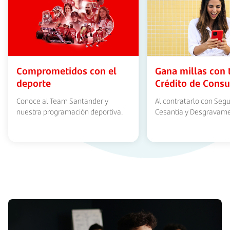
Comprometidos con el
Gana millas con 
deporte
Crédito de Cons
Conoce al Team Santander y
Al contratarlo con Seg
nuestra programación deportiva.
Cesantía y Desgravam