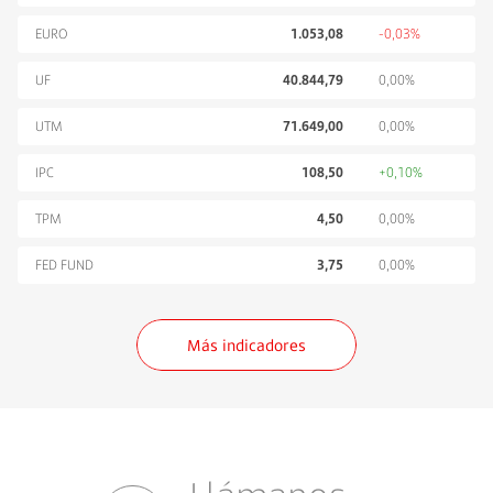
EURO
1.053,08
-0,03%
UF
40.844,79
0,00%
UTM
71.649,00
0,00%
IPC
108,50
+0,10%
TPM
4,50
0,00%
FED FUND
3,75
0,00%
Más indicadores