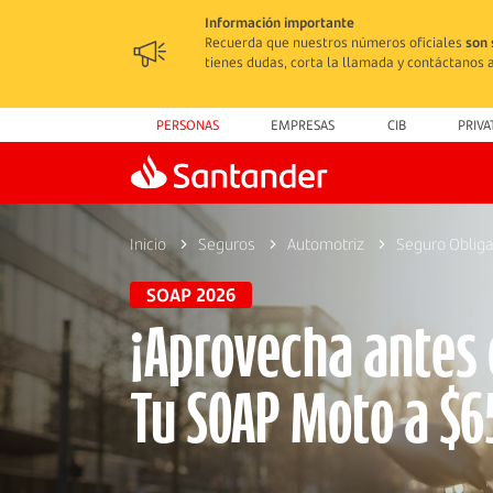
Información importante
Recuerda que nuestros números oficiales
son 
tienes dudas, corta la llamada y contáctanos a
PERSONAS
EMPRESAS
CIB
PRIVA
Inicio
Seguros
Automotriz
Seguro Obliga
SOAP 2026
¡Aprovecha antes
Tu SOAP Moto a $6