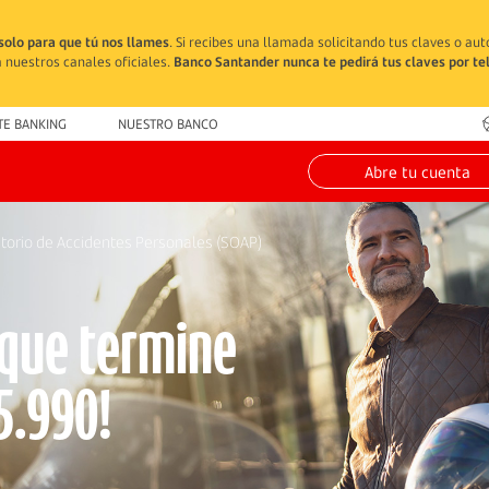
solo para que tú nos llames
. Si recibes una llamada solicitando tus claves o au
 nuestros canales oficiales.
Banco Santander nunca te pedirá tus claves por te
TE BANKING
NUESTRO BANCO
Abre tu cuenta
torio de Accidentes Personales (SOAP)
 que termine
5.990!