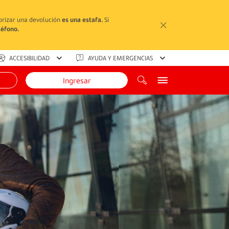
torizar una devolución
es una estafa.
Si
léfono.
ACCESIBILIDAD
AYUDA Y EMERGENCIAS
Ingresar