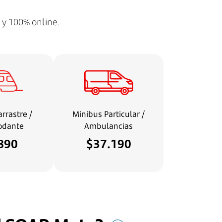
 y 100% online.
arrastre /
Minibus Particular /
odante
Ambulancias
890
$37.190