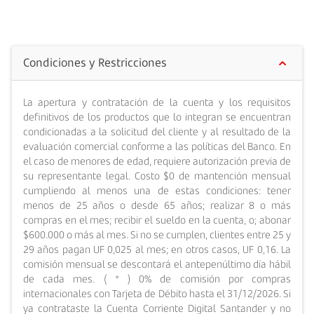
Cuenta Life a la nueva Cuenta Corriente Digital
giro al mes. Esta Cuenta te permite ahorrar dinero a
Santander. Para hacerlo, debes llamar al Contact
mediano y largo plazo, para que puedas desarrollar
Center o ir a cualquiera de nuestras sucursales de
tus proyectos personales y de inversión.
Condiciones y Restricciones
Banco Santander.
La apertura y contratación de la cuenta y los requisitos
definitivos de los productos que lo integran se encuentran
condicionadas a la solicitud del cliente y al resultado de la
evaluación comercial conforme a las políticas del Banco. En
el caso de menores de edad, requiere autorización previa de
su representante legal. Costo $0 de mantención mensual
cumpliendo al menos una de estas condiciones: tener
menos de 25 años o desde 65 años; realizar 8 o más
compras en el mes; recibir el sueldo en la cuenta, o; abonar
$600.000 o más al mes. Si no se cumplen, clientes entre 25 y
29 años pagan UF 0,025 al mes; en otros casos, UF 0,16. La
comisión mensual se descontará el antepenúltimo día hábil
de cada mes. ( * ) 0% de comisión por compras
internacionales con Tarjeta de Débito hasta el 31/12/2026. Si
ya contrataste la Cuenta Corriente Digital Santander y no