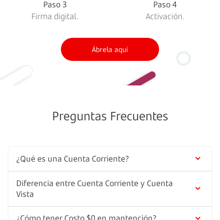
Paso 3
Paso 4
Firma digital.
Activación.
Ábrela aquí
Preguntas Frecuentes
¿Qué es una Cuenta Corriente?
Diferencia entre Cuenta Corriente y Cuenta
Una Cuenta Corriente es un contrato de confianza
Vista
en donde el banco está obligado a cumplir las
órdenes de pago del cliente hasta las cantidades de
¿Cómo tener Costo $0 en mantención?