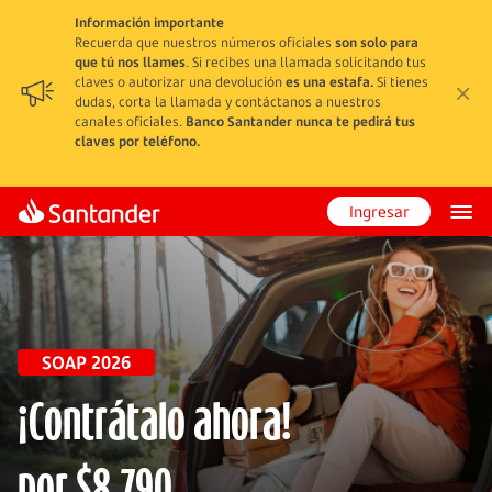
Información importante
Recuerda que nuestros números oficiales
son solo para
que tú nos llames
. Si recibes una llamada solicitando tus
claves o autorizar una devolución
es una estafa.
Si tienes
dudas, corta la llamada y contáctanos a nuestros
canales oficiales.
Banco Santander nunca te pedirá tus
claves por teléfono.
Ingresar
SOAP 2026
¡Contrátalo ahora!