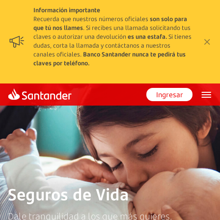
Información importante
Recuerda que nuestros números oficiales
son solo para
que tú nos llames
. Si recibes una llamada solicitando tus
claves o autorizar una devolución
es una estafa.
Si tienes
dudas, corta la llamada y contáctanos a nuestros
canales oficiales.
Banco Santander nunca te pedirá tus
claves por teléfono.
Ingresar
Seguros de Vida
Dale tranquilidad a los que más quieres.