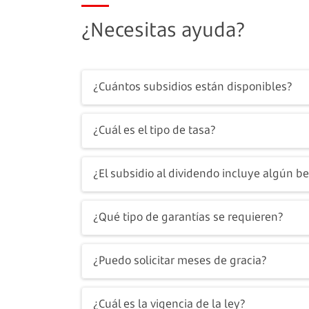
¿Necesitas ayuda?
¿Cuántos subsidios están disponibles?
La ley contempla un total de 50.000 subsid
¿Cuál es el tipo de tasa?
licitación. De estos, 6.000 están reservad
La tasa de interés es fija durante todo el p
¿El subsidio al dividendo incluye algún be
Sí, el subsidio incluye una garantía FOGAE
¿Qué tipo de garantías se requieren?
al 50% del saldo insoluto del crédito hipote
Las viviendas adquiridas con la Garantía 
¿Puedo solicitar meses de gracia?
garantías generales ni otros gravámenes a
No, no es posible solicitar meses de gracia
¿Cuál es la vigencia de la ley?