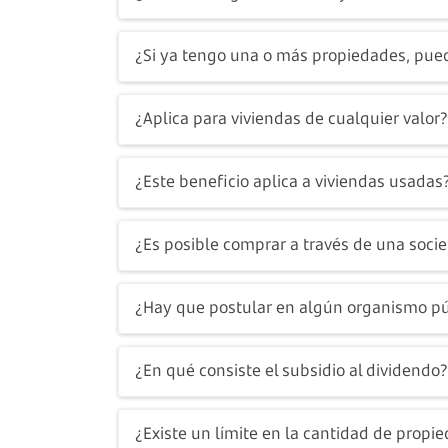
La ley tiene una vigencia de 24 meses, has
¿Si ya tengo una o más propiedades, pued
Sí, siempre que cumplas con los criterios
¿Aplica para viviendas de cualquier valor?
No, el subsidio es solo para viviendas nu
¿Este beneficio aplica a viviendas usadas
No, el subsidio solo es aplicable a vivien
¿Es posible comprar a través de una soci
No, sólo las personas naturales pueden ac
¿Hay que postular en algún organismo pú
No, el trámite se realiza directamente con 
¿En qué consiste el subsidio al dividendo?
Es un subsidio directo que reduce la tasa 
¿Existe un límite en la cantidad de propi