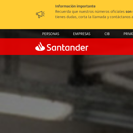
Información importante
Recuerda que nuestros números oficiales
son 
tienes dudas, corta la llamada y contáctanos a
PERSONAS
EMPRESAS
CIB
PRIVA