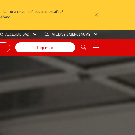
torizar una devolución
es una estafa.
Si
léfono.
ACCESIBILIDAD
AYUDA Y EMERGENCIAS
Ingresar