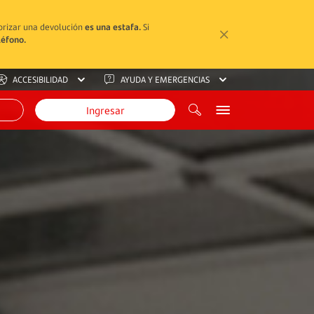
torizar una devolución
es una estafa.
Si
léfono.
ACCESIBILIDAD
AYUDA Y EMERGENCIAS
Ingresar