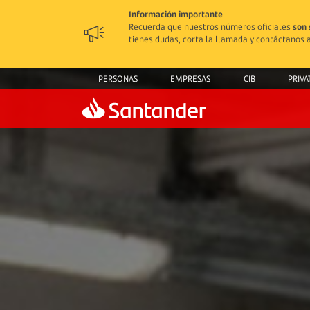
Información importante
Recuerda que nuestros números oficiales
son 
tienes dudas, corta la llamada y contáctanos a
PERSONAS
EMPRESAS
CIB
PRIVA