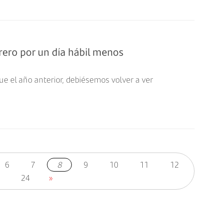
rero por un día hábil menos
e el año anterior, debiésemos volver a ver
6
7
8
9
10
11
12
24
»