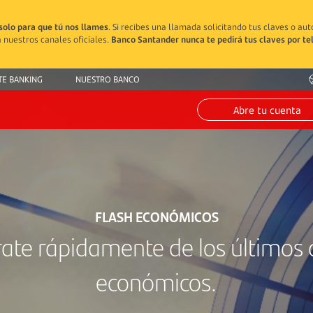
solo para que tú nos llames
. Si recibes una llamada solicitando tus claves o au
 nuestros canales oficiales.
Banco Santander nunca te pedirá tus claves por te
TE BANKING
NUESTRO BANCO
Abre tu cuenta
FLASH ECONÓMICOS
rate rápidamente de los últimos 
económicos.