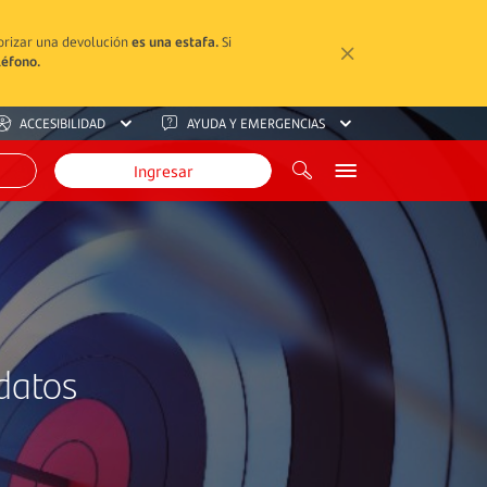
torizar una devolución
es una estafa.
Si
léfono.
ACCESIBILIDAD
AYUDA Y EMERGENCIAS
Ingresar
datos