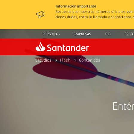
Información importante
Recuerda que nuestros números oficiales
son 
tienes dudas, corta la llamada y contáctanos a
PERSONAS
EMPRESAS
CIB
PRIVA
Estudios
Flash
Contenidos
Enté