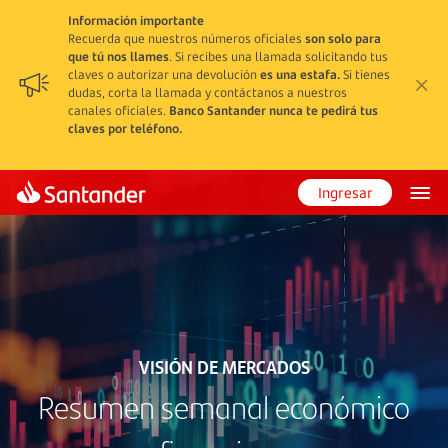
Información importante
Recuerda que nuestros números oficiales
son solo para
que tú nos llames
. Si recibes una llamada solicitando tus
claves o autorizar una devolución
es una estafa.
Si tienes
dudas, corta la llamada y contáctanos a nuestros
canales oficiales.
Banco Santander nunca te pedirá tus
claves por teléfono.
Ingresar
VISIÓN DE MERCADOS
Resumen semanal económico