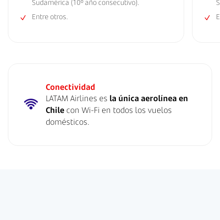
Sudamérica (10º año consecutivo).
S
Entre otros.
E
Conectividad
LATAM Airlines es
la única aerolínea en
Chile
con Wi-Fi en todos los vuelos
domésticos.