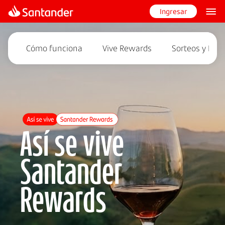
Ingresar
Cómo funciona
Vive Rewards
Sorteos y Expe
Así se vive
Santander
Rewards