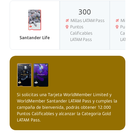
300
3
Millas LATAM Pass
Millas 
Puntos
Puntos
Calificables
Calific
Santander Life
LATAM Pass
LATAM 
Si solicitas una Tarjeta WorldMember Limited y
WorldMember Santander LATAM Pass y cumples la
campaña de bienvenida, podrás obtener 12.000
Puntos Calificables y alcanzar la Categoría Gold
LATAM Pass.