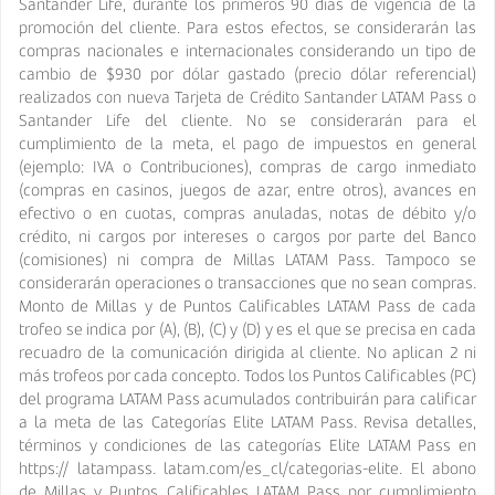
Santander Life, durante los primeros 90 días de vigencia de la
promoción del cliente. Para estos efectos, se considerarán las
compras nacionales e internacionales considerando un tipo de
cambio de $930 por dólar gastado (precio dólar referencial)
realizados con nueva Tarjeta de Crédito Santander LATAM Pass o
Santander Life del cliente. No se considerarán para el
cumplimiento de la meta, el pago de impuestos en general
(ejemplo: IVA o Contribuciones), compras de cargo inmediato
(compras en casinos, juegos de azar, entre otros), avances en
efectivo o en cuotas, compras anuladas, notas de débito y/o
crédito, ni cargos por intereses o cargos por parte del Banco
(comisiones) ni compra de Millas LATAM Pass. Tampoco se
considerarán operaciones o transacciones que no sean compras.
Monto de Millas y de Puntos Calificables LATAM Pass de cada
trofeo se indica por (A), (B), (C) y (D) y es el que se precisa en cada
recuadro de la comunicación dirigida al cliente. No aplican 2 ni
más trofeos por cada concepto. Todos los Puntos Calificables (PC)
del programa LATAM Pass acumulados contribuirán para calificar
a la meta de las Categorías Elite LATAM Pass. Revisa detalles,
términos y condiciones de las categorías Elite LATAM Pass en
https:// latampass. latam.com/es_cl/categorias-elite. El abono
de Millas y Puntos Calificables LATAM Pass por cumplimiento