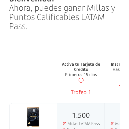
Ahora, puedes ganar Millas y
Puntos Calificables LATAM
Pass.
Activa tu Tarjeta de
Inscribe 
Crédito
Hasta lo
Primeros 15 días
Trof
Trofeo 1
1.500
1.
Millas LATAM Pass
Millas 