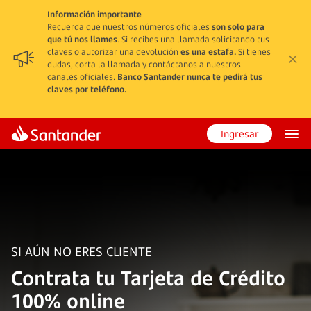
Información importante
Recuerda que nuestros números oficiales
son solo para
que tú nos llames
. Si recibes una llamada solicitando tus
claves o autorizar una devolución
es una estafa.
Si tienes
dudas, corta la llamada y contáctanos a nuestros
canales oficiales.
Banco Santander nunca te pedirá tus
claves por teléfono.
Ingresar
SI AÚN NO ERES CLIENTE
Contrata tu Tarjeta de Crédito
100% online