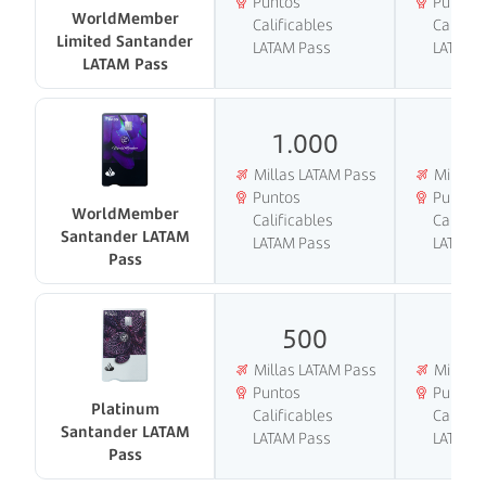
Puntos
Puntos
WorldMember
Calificables
Calific
Limited Santander
LATAM Pass
LATAM 
LATAM Pass
1.000
1.
Millas LATAM Pass
Millas 
Puntos
Puntos
WorldMember
Calificables
Calific
Santander LATAM
LATAM Pass
LATAM 
Pass
500
5
Millas LATAM Pass
Millas 
Puntos
Puntos
Platinum
Calificables
Calific
Santander LATAM
LATAM Pass
LATAM 
Pass