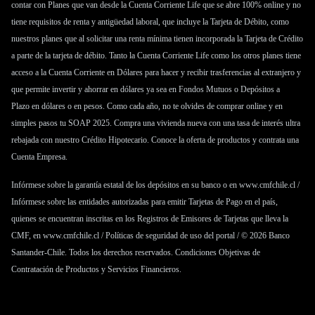
contar con
Planes
que van desde la
Cuenta Corriente Life
que se abre 100% online y no
tiene requisitos de renta y antigüedad laboral, que incluye la Tarjeta de Débito, como
nuestros planes que al solicitar una renta mínima tienen incorporada la
Tarjeta de Crédito
a parte de la tarjeta de débito. Tanto la
Cuenta Corriente Life
como los otros planes tiene
acceso a la
Cuenta Corriente en Dólares
para hacer y recibir trasferencias al extranjero y
que permite invertir y ahorrar en dólares ya sea en
Fondos Mutuos
o
Depósitos a
Plazo
en dólares o en pesos. Como cada año, no te olvides de comprar online y en
simples pasos tu
SOAP 2025
. Compra una vivienda nueva con una tasa de interés ultra
rebajada con nuestro
Crédito Hipotecario
. Conoce la oferta de productos y contrata una
Cuenta Empresa
.
Infórmese sobre la garantía estatal de los depósitos en su banco o en
www.cmfchile.cl
/
Infórmese sobre las entidades autorizadas para emitir Tarjetas de Pago en el país,
quienes se encuentran inscritas en los Registros de Emisores de Tarjetas que lleva la
CMF, en
www.cmfchile.cl
/
Políticas de seguridad de uso del portal
/ © 2026 Banco
Santander-Chile. Todos los derechos reservados.
Condiciones Objetivas de
Contratación de Productos y Servicios Financieros
.