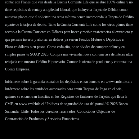
contar con
Planes
que van desde la
Cuenta Corriente Life
que se abre 100% online y no
tiene requisitos de renta y antigüedad laboral, que incluye la Tarjeta de Débito, como
nuestros planes que al solicitar una renta mínima tienen incorporada la
Tarjeta de Crédito
a parte de la tarjeta de débito. Tanto la
Cuenta Corriente Life
como los otros planes tiene
acceso a la
Cuenta Corriente en Dólares
para hacer y recibir trasferencias al extranjero y
que permite invertir y ahorrar en dólares ya sea en
Fondos Mutuos
o
Depósitos a
Plazo
en dólares o en pesos. Como cada año, no te olvides de comprar online y en
simples pasos tu
SOAP 2025
. Compra una vivienda nueva con una tasa de interés ultra
rebajada con nuestro
Crédito Hipotecario
. Conoce la oferta de productos y contrata una
Cuenta Empresa
.
Infórmese sobre la garantía estatal de los depósitos en su banco o en
www.cmfchile.cl
/
Infórmese sobre las entidades autorizadas para emitir Tarjetas de Pago en el país,
quienes se encuentran inscritas en los Registros de Emisores de Tarjetas que lleva la
CMF, en
www.cmfchile.cl
/
Políticas de seguridad de uso del portal
/ © 2026 Banco
Santander-Chile. Todos los derechos reservados.
Condiciones Objetivas de
Contratación de Productos y Servicios Financieros
.