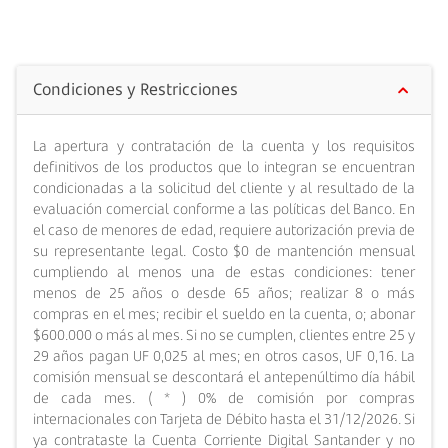
Cuenta Life a la nueva Cuenta Corriente Digital
giro al mes. Esta Cuenta te permite ahorrar dinero a
Santander. Para hacerlo, debes llamar al Contact
mediano y largo plazo, para que puedas desarrollar
Center o ir a cualquiera de nuestras sucursales de
tus proyectos personales y de inversión.
Condiciones y Restricciones
Banco Santander.
La apertura y contratación de la cuenta y los requisitos
definitivos de los productos que lo integran se encuentran
condicionadas a la solicitud del cliente y al resultado de la
evaluación comercial conforme a las políticas del Banco. En
el caso de menores de edad, requiere autorización previa de
su representante legal. Costo $0 de mantención mensual
cumpliendo al menos una de estas condiciones: tener
menos de 25 años o desde 65 años; realizar 8 o más
compras en el mes; recibir el sueldo en la cuenta, o; abonar
$600.000 o más al mes. Si no se cumplen, clientes entre 25 y
29 años pagan UF 0,025 al mes; en otros casos, UF 0,16. La
comisión mensual se descontará el antepenúltimo día hábil
de cada mes. ( * ) 0% de comisión por compras
internacionales con Tarjeta de Débito hasta el 31/12/2026. Si
ya contrataste la Cuenta Corriente Digital Santander y no