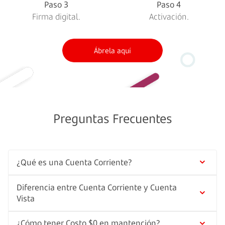
Paso 3
Paso 4
Firma digital.
Activación.
Ábrela aquí
Preguntas Frecuentes
¿Qué es una Cuenta Corriente?
Diferencia entre Cuenta Corriente y Cuenta
Una Cuenta Corriente es un contrato de confianza
Vista
en donde el banco está obligado a cumplir las
órdenes de pago del cliente hasta las cantidades de
¿Cómo tener Costo $0 en mantención?