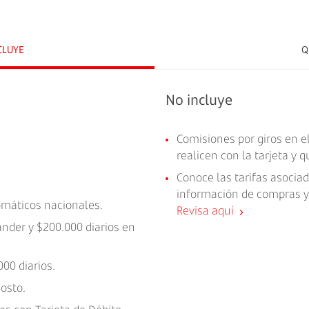
CLUYE
Q
No incluye
Comisiones por giros en e
realicen con la tarjeta y 
Conoce las tarifas asociad
información de compras y 
tomáticos nacionales.
Revisa aquí
ander y $200.000 diarios en
00 diarios.
costo.