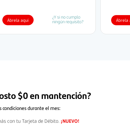
¿Y si no cumplo
Ábrela aquí
Ábrela 
ningún requisito?
osto $0 en mantención?
s condiciones durante el mes:
ás con tu Tarjeta de Débito.
¡NUEVO!