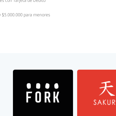
s con Tarjeta de Débito
 y $5.000.000 para menores