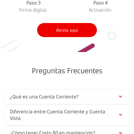
Paso 3
Paso 4
Firma digital.
Activación.
Ábrela aquí
Preguntas Frecuentes
¿Qué es una Cuenta Corriente?
Diferencia entre Cuenta Corriente y Cuenta
Una Cuenta Corriente es un contrato de confianza
Vista
en donde el banco está obligado a cumplir las
órdenes de pago del cliente hasta las cantidades de
¿Cómo tener Costo $0 en mantención?