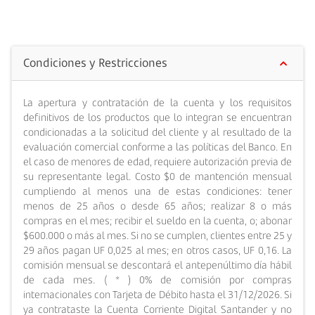
Cuenta Life a la nueva Cuenta Corriente Digital
giro al mes. Esta Cuenta te permite ahorrar dinero a
Santander. Para hacerlo, debes llamar al Contact
mediano y largo plazo, para que puedas desarrollar
Center o ir a cualquiera de nuestras sucursales de
tus proyectos personales y de inversión.
Condiciones y Restricciones
Banco Santander.
La apertura y contratación de la cuenta y los requisitos
definitivos de los productos que lo integran se encuentran
condicionadas a la solicitud del cliente y al resultado de la
evaluación comercial conforme a las políticas del Banco. En
el caso de menores de edad, requiere autorización previa de
su representante legal. Costo $0 de mantención mensual
cumpliendo al menos una de estas condiciones: tener
menos de 25 años o desde 65 años; realizar 8 o más
compras en el mes; recibir el sueldo en la cuenta, o; abonar
$600.000 o más al mes. Si no se cumplen, clientes entre 25 y
29 años pagan UF 0,025 al mes; en otros casos, UF 0,16. La
comisión mensual se descontará el antepenúltimo día hábil
de cada mes. ( * ) 0% de comisión por compras
internacionales con Tarjeta de Débito hasta el 31/12/2026. Si
ya contrataste la Cuenta Corriente Digital Santander y no