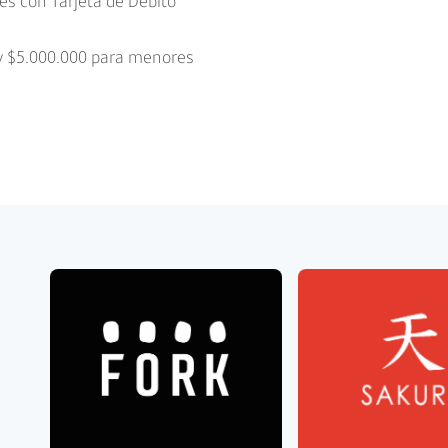
s con Tarjeta de Débito
 y $5.000.000 para menores