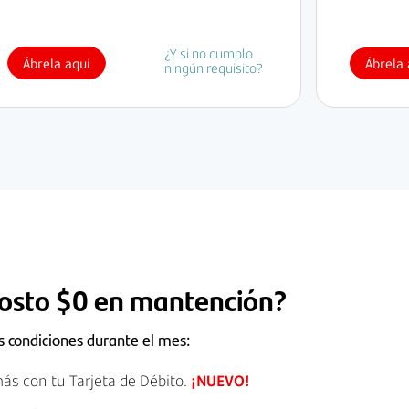
¿Y si no cumplo
Ábrela aquí
Ábrela 
ningún requisito?
osto $0 en mantención?
s condiciones durante el mes:
ás con tu Tarjeta de Débito.
¡NUEVO!