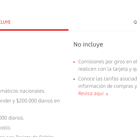
CLUYE
Q
No incluye
Comisiones por giros en e
realicen con la tarjeta y 
Conoce las tarifas asociad
información de compras y 
tomáticos nacionales.
Revisa aquí
ander y $200.000 diarios en
00 diarios.
costo.