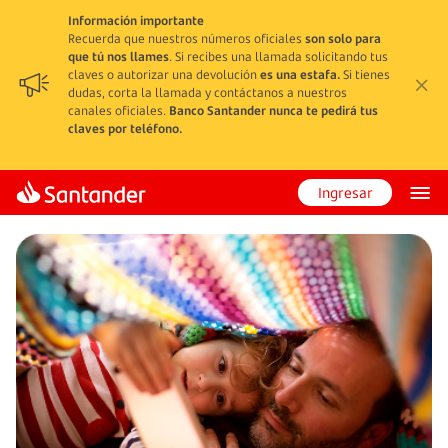
Información importante
Recuerda que nuestros números oficiales
son solo para
que tú nos llames
. Si recibes una llamada solicitando tus
claves o autorizar una devolución
es una estafa.
Si tienes
dudas, corta la llamada y contáctanos a nuestros
canales oficiales.
Banco Santander nunca te pedirá tus
claves por teléfono.
Ingresar