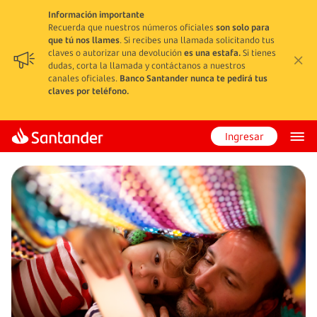
Información importante
Recuerda que nuestros números oficiales
son solo para
que tú nos llames
. Si recibes una llamada solicitando tus
claves o autorizar una devolución
es una estafa.
Si tienes
dudas, corta la llamada y contáctanos a nuestros
canales oficiales.
Banco Santander nunca te pedirá tus
claves por teléfono.
Ingresar