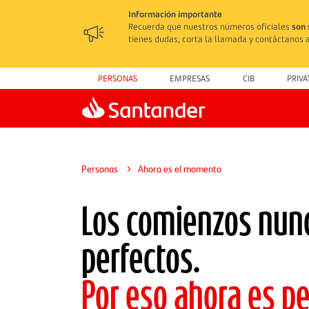
Información importante
Recuerda que nuestros números oficiales
son 
tienes dudas, corta la llamada y contáctanos a
PERSONAS
EMPRESAS
CIB
PRIVA
Personas
Ahora es el momento
Los comienzos nun
perfectos.
Por eso ahora es pe