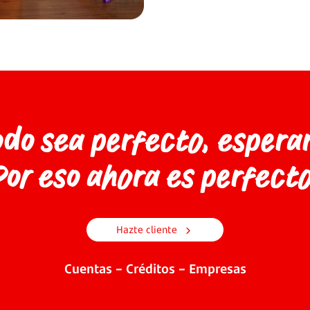
odo sea perfecto, espera
Por eso ahora es perfecto
Hazte cliente
Cuentas – Créditos – Empresas