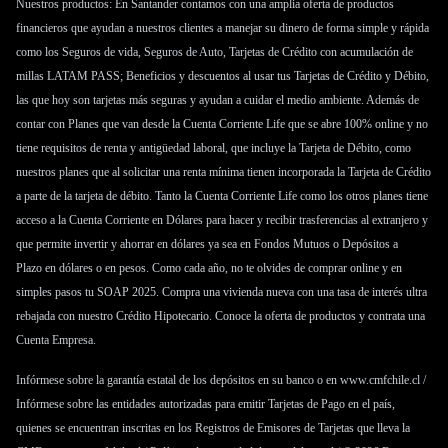
Nuestros productos: En Santander contamos con una amplia oferta de productos
financieros que ayudan a nuestros clientes a manejar su dinero de forma simple y rápida
como los
Seguros de vida
,
Seguros de Auto
,
Tarjetas de Crédito
con acumulación de
millas LATAM PASS; Beneficios y descuentos al usar tus Tarjetas de Crédito y Débito,
las que hoy son tarjetas más seguras y ayudan a cuidar el medio ambiente. Además de
contar con
Planes
que van desde la
Cuenta Corriente Life
que se abre 100% online y no
tiene requisitos de renta y antigüedad laboral, que incluye la Tarjeta de Débito, como
nuestros planes que al solicitar una renta mínima tienen incorporada la
Tarjeta de Crédito
a parte de la tarjeta de débito. Tanto la
Cuenta Corriente Life
como los otros planes tiene
acceso a la
Cuenta Corriente en Dólares
para hacer y recibir trasferencias al extranjero y
que permite invertir y ahorrar en dólares ya sea en
Fondos Mutuos
o
Depósitos a
Plazo
en dólares o en pesos. Como cada año, no te olvides de comprar online y en
simples pasos tu
SOAP 2025
. Compra una vivienda nueva con una tasa de interés ultra
rebajada con nuestro
Crédito Hipotecario
. Conoce la oferta de productos y contrata una
Cuenta Empresa
.
Infórmese sobre la garantía estatal de los depósitos en su banco o en
www.cmfchile.cl
/
Infórmese sobre las entidades autorizadas para emitir Tarjetas de Pago en el país,
quienes se encuentran inscritas en los Registros de Emisores de Tarjetas que lleva la