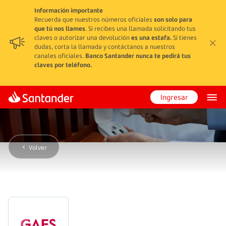
Información importante
Recuerda que nuestros números oficiales
son solo para
que tú nos llames
. Si recibes una llamada solicitando tus
claves o autorizar una devolución
es una estafa.
Si tienes
dudas, corta la llamada y contáctanos a nuestros
canales oficiales.
Banco Santander nunca te pedirá tus
claves por teléfono.
Ingresar
Volver